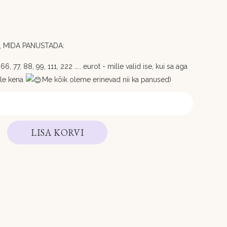
 MIDA PANUSTADA:
6, 77, 88, 99, 111, 222 ….. eurot - mille valid ise, kui sa aga
ole kena
Me kõik oleme erinevad nii ka panused)
LISA KORVI